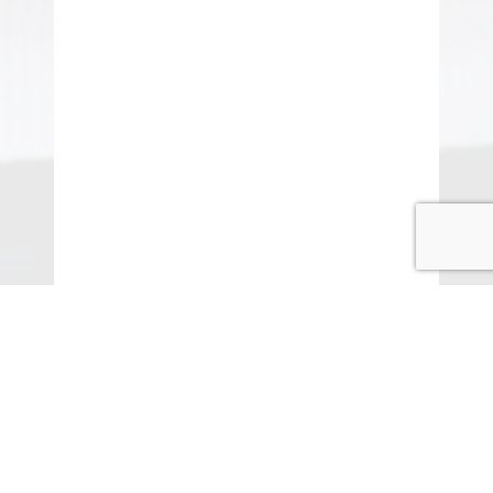
© COPYRIGHT 2015-2020 ANITARISA
A minél jobb felhasználói élmény érdekében honlapunk
cookie-kat („sütiket”) használ.
Elfogadom