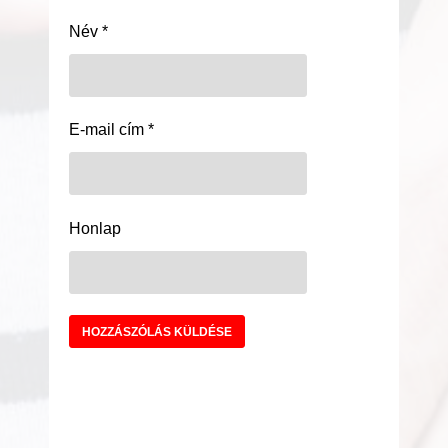
Név
*
E-mail cím
*
Honlap