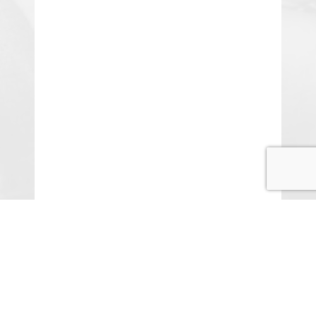
© COPYRIGHT 2015-2020 ANITARISA
A minél jobb felhasználói élmény érdekében honlapunk