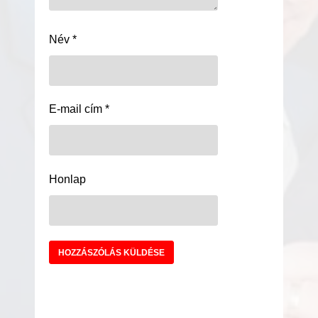
Név
*
E-mail cím
*
Honlap