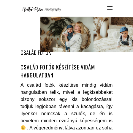
CSALÁD FOTÓK
CSALÁD FOTÓK KÉSZÍTÉSE VIDÁM
HANGULATBAN
A család fotók készítése mindig vidám
hangulatban telik, mivel a legkisebbeket
bizony sokszor egy kis bolondozással
tudjuk legjobban rávenni a kacagásra, így
ilyenkor nemcsak a szülők, de én is
bevetem minden ezirányú képességem is
. A végeredményt látva azonban ez soha