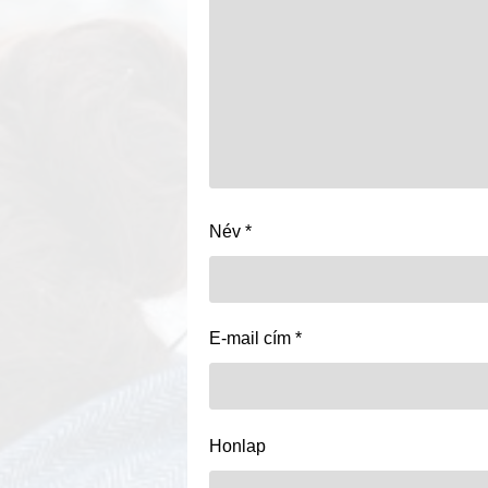
Név
*
E-mail cím
*
Honlap