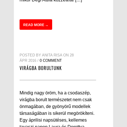
READ MORE →
POSTED BY ANITA RISA ON 28
ÁPR 2016 /
0 COMMENT
VIRÁGBA BORULTUNK
Mindig nagy öröm, ha a csodaszép,
virágba borult természetet nem csak
önmagában, de gyönyörű modellek
társaságában is sikerül megörökíteni.
Egy áprilisi napsütéses, kellemes
tavaszi napon Laura és Dorottya