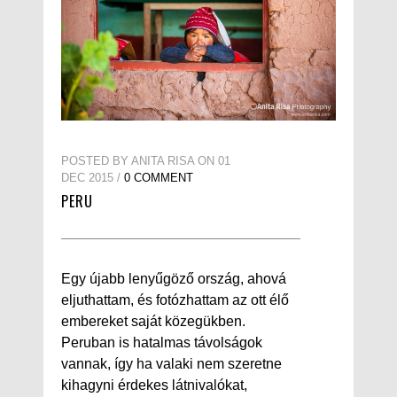
POSTED BY ANITA RISA ON 01
DEC 2015 /
0 COMMENT
PERU
Egy újabb lenyűgöző ország, ahová
eljuthattam, és fotózhattam az ott élő
embereket saját közegükben.
Peruban is hatalmas távolságok
vannak, így ha valaki nem szeretne
kihagyni érdekes látnivalókat,