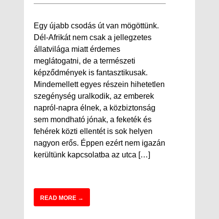
Egy újabb csodás út van mögöttünk.
Dél-Afrikát nem csak a jellegzetes
állatvilága miatt érdemes
meglátogatni, de a természeti
képződmények is fantasztikusak.
Mindemellett egyes részein hihetetlen
szegénység uralkodik, az emberek
napról-napra élnek, a közbiztonság
sem mondható jónak, a feketék és
fehérek közti ellentét is sok helyen
nagyon erős. Éppen ezért nem igazán
kerültünk kapcsolatba az utca […]
READ MORE →