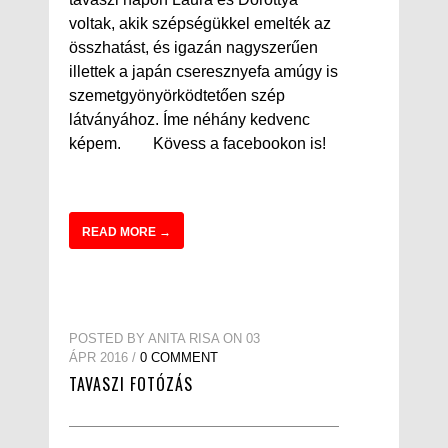
voltak, akik szépségükkel emelték az
összhatást, és igazán nagyszerűen
illettek a japán cseresznyefa amúgy is
szemetgyönyörködtetően szép
látványához. Íme néhány kedvenc
képem. Kövess a facebookon is!
READ MORE →
POSTED BY ANITA RISA ON 03
ÁPR 2016 /
0 COMMENT
TAVASZI FOTÓZÁS