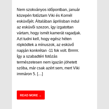
Nem szokványos időpontban, január
közepén fotóztam Viki és Kornél
esküvőjét. Általában áprilisban indul
az esküvői szezon, így izgatottan
vártam, hogy ismét kamerát ragadjak.
Azt tudni kell, hogy egész héten
röpködtek a mínuszok, az esküvő
napján konkrétan -11 fok volt. Brrrrrr.
Így a szabadtéri fotózás
természetesen nem igazán jöhetett
szóba, már csak azért sem, mert Viki
immáron 5. […]
READ MORE →