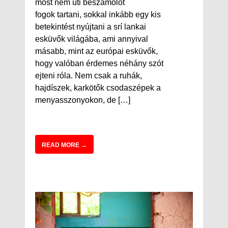
most nem úti beszámolót
fogok tartani, sokkal inkább egy kis
betekintést nyújtani a srí lankai
esküvők világába, ami annyival
másabb, mint az európai esküvők,
hogy valóban érdemes néhány szót
ejteni róla. Nem csak a ruhák,
hajdíszek, karkötők csodaszépek a
menyasszonyokon, de […]
READ MORE →