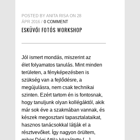
POSTED BY ANITA RISA ON 28
ÁPR 2016 /
0 COMMENT
ESKÜVŐI FOTÓS WORKSHOP
Jól ismert mondás, miszerint az
élet folyamatos tanulás. Mint minden
területen, a fényképezésben is
szükség van a fejlődésre, a
megújulásra, nem csak technikai
szinten. Ezért tartom én is fontosnak,
hogy tanuljunk olyan kollégáktól, akik
már sok éve a szakmában vannak, és
készek megosztani tapasztalataikat,
hasznos tanácsokkal látják el a
résztvevőket. Így nagyon örültem,
mikor Dégi Attila közzétette […]