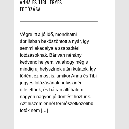
ANNA ÉS TIBI JEGYES
FOTÓZÁSA
Végre itt a jó idő, mondhatni
áprilisban beköszöntött a nyár, így
semmi akadálya a szabadtéri
fotózásoknak. Bár van néhány
kedvenc helyem, valahogy mégis
mindig új helyszínek után kutatok. Így
történt ez most is, amikor Anna és Tibi
jegyes fotózásának helyszínén
ötleteltünk, és bátran állíthatom
nagyon nagyon jó döntést hoztunk.
Azt hiszem ennél természetközelibb
fotók nem […]