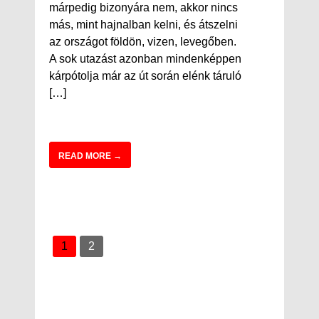
márpedig bizonyára nem, akkor nincs
más, mint hajnalban kelni, és átszelni
az országot földön, vizen, levegőben.
A sok utazást azonban mindenképpen
kárpótolja már az út során elénk táruló
[…]
READ MORE →
1
2