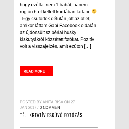
hogy ezúttal nem 1 babát, hanem
rögtön 6-ot kellett kordában tartani.
Egy csütörtök délután jött az ötlet,
amikor láttam Gabi Facebook oldalán
az újdonsült szibériai husky
kiskutyákról közzétett fotókat. Pozitív
volt a visszajelzés, amit ezúton […]
READ MORE →
POSTED BY ANITA RISA ON 27
JAN 2017 /
0 COMMENT
TÉLI KREATÍV ESKÜVŐ FOTÓZÁS