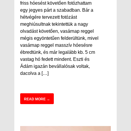
friss hóesést követően fotózhattam
egy jegyes párt a szabadban. Bár a
hétvégére tervezett fotózást
meghiúsultnak tekintettük a nagy
olvadást követően, vasárnap reggel
mégis egyöntetűen felderültünk, mivel
vasárnap reggel masszív hóesésre
ébredtünk, és már legalább kb. 5 cm
vastag hó fedett mindent. Eszti és
Ádám igazán bevállalósak voltak,
dacolva a […]
READ MORE →