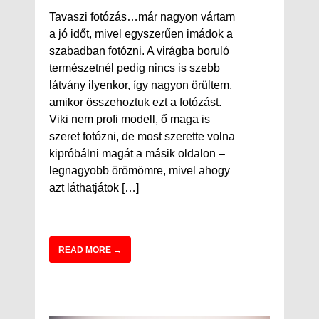
Tavaszi fotózás…már nagyon vártam
a jó időt, mivel egyszerűen imádok a
szabadban fotózni. A virágba boruló
természetnél pedig nincs is szebb
látvány ilyenkor, így nagyon örültem,
amikor összehoztuk ezt a fotózást.
Viki nem profi modell, ő maga is
szeret fotózni, de most szerette volna
kipróbálni magát a másik oldalon –
legnagyobb örömömre, mivel ahogy
azt láthatjátok […]
READ MORE →