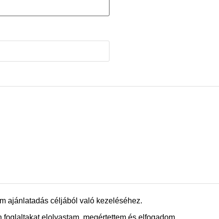
m ajánlatadás céljából való kezeléséhez.
 foglaltakat elolvastam, megértettem és elfogadom.