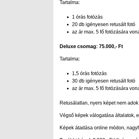
Tartalma:
1 órás fotózás
20 db igényesen retusált fotó
az ár max. 5 fő fotózására von
Deluxe csomag: 75.000,- Ft
Tartalma:
1,5 órás fotózás
30 db igényesen retusált fotó
az ár max. 5 fő fotózására von
Retusálatlan, nyers képet nem adok
Végső képek válogatása általatok, el
Képek átadása online módon, nagyfe