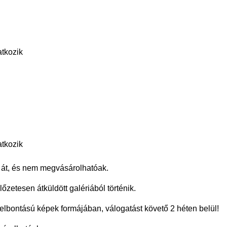
atkozik
atkozik
 át, és nem megvásárolhatóak.
őzetesen átküldött galériából történik.
lbontású képek formájában, válogatást követő 2 héten belül!