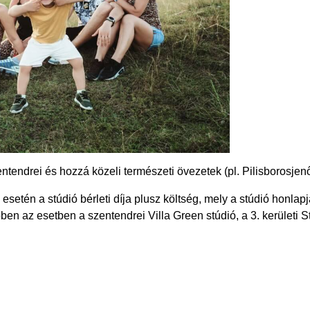
tendrei és hozzá közeli természeti övezetek (pl. Pilisborosjenő
esetén a stúdió bérleti díja plusz költség, mely a stúdió honlap
ben az esetben a szentendrei Villa Green stúdió, a 3. kerületi S