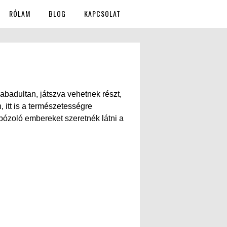
RÓLAM
BLOG
KAPCSOLAT
abadultan, játszva vehetnek részt,
, itt is a természetességre
pózoló embereket szeretnék látni a