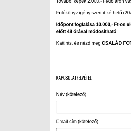
További képek 2.000,- Ft/db áron vá
Fotókönyv igény szerint kérhető (20
Időpont foglalása 10.000,- Ft-os e
előtt 48 órával módosítható
!
Kattints, és nézd meg
CSALÁD FO
KAPCSOLATFELVÉTEL
Név (kötelező)
Email cím (kötelező)