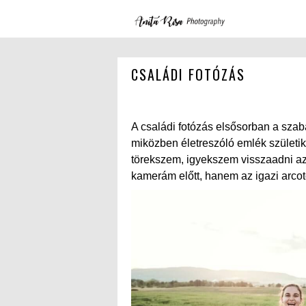
CSALÁDI FOTÓZÁS
A családi fotózás elsősorban a szab
miközben életreszóló emlék születik 
törekszem, igyekszem visszaadni azt
kamerám előtt, hanem az igazi arco