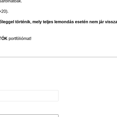
sárolhatóak.
×20).
lőleggel történik, mely teljes lemondás esetén nem jár viss
TÓK
portfóliómat!