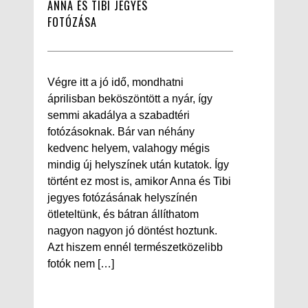
ANNA ÉS TIBI JEGYES
FOTÓZÁSA
Végre itt a jó idő, mondhatni
áprilisban beköszöntött a nyár, így
semmi akadálya a szabadtéri
fotózásoknak. Bár van néhány
kedvenc helyem, valahogy mégis
mindig új helyszínek után kutatok. Így
történt ez most is, amikor Anna és Tibi
jegyes fotózásának helyszínén
ötleteltünk, és bátran állíthatom
nagyon nagyon jó döntést hoztunk.
Azt hiszem ennél természetközelibb
fotók nem […]