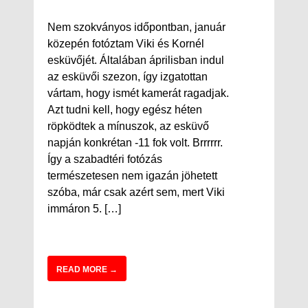
Nem szokványos időpontban, január
közepén fotóztam Viki és Kornél
esküvőjét. Általában áprilisban indul
az esküvői szezon, így izgatottan
vártam, hogy ismét kamerát ragadjak.
Azt tudni kell, hogy egész héten
röpködtek a mínuszok, az esküvő
napján konkrétan -11 fok volt. Brrrrrr.
Így a szabadtéri fotózás
természetesen nem igazán jöhetett
szóba, már csak azért sem, mert Viki
immáron 5. […]
READ MORE →