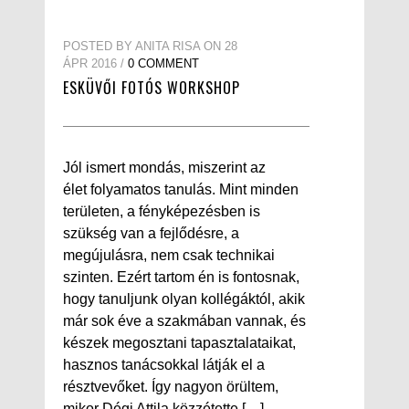
POSTED BY ANITA RISA ON 28
ÁPR 2016 /
0 COMMENT
ESKÜVŐI FOTÓS WORKSHOP
Jól ismert mondás, miszerint az
élet folyamatos tanulás. Mint minden
területen, a fényképezésben is
szükség van a fejlődésre, a
megújulásra, nem csak technikai
szinten. Ezért tartom én is fontosnak,
hogy tanuljunk olyan kollégáktól, akik
már sok éve a szakmában vannak, és
készek megosztani tapasztalataikat,
hasznos tanácsokkal látják el a
résztvevőket. Így nagyon örültem,
mikor Dégi Attila közzétette […]