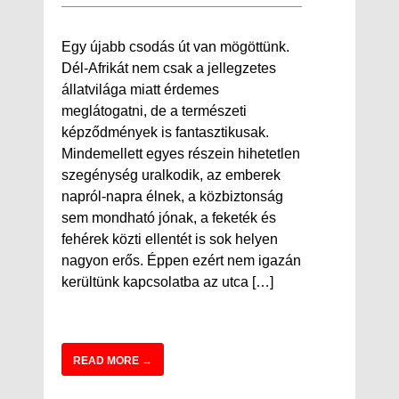
Egy újabb csodás út van mögöttünk.
Dél-Afrikát nem csak a jellegzetes
állatvilága miatt érdemes
meglátogatni, de a természeti
képződmények is fantasztikusak.
Mindemellett egyes részein hihetetlen
szegénység uralkodik, az emberek
napról-napra élnek, a közbiztonság
sem mondható jónak, a feketék és
fehérek közti ellentét is sok helyen
nagyon erős. Éppen ezért nem igazán
kerültünk kapcsolatba az utca […]
READ MORE →