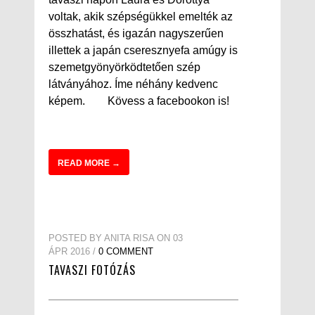
voltak, akik szépségükkel emelték az
összhatást, és igazán nagyszerűen
illettek a japán cseresznyefa amúgy is
szemetgyönyörködtetően szép
látványához. Íme néhány kedvenc
képem. Kövess a facebookon is!
READ MORE →
POSTED BY ANITA RISA ON 03
ÁPR 2016 /
0 COMMENT
TAVASZI FOTÓZÁS