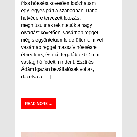
friss hóesést követően fotózhattam
egy jegyes párt a szabadban. Bár a
hétvégére tervezett fotózást
meghiúsultnak tekintettük a nagy
olvadást követően, vasárnap reggel
mégis egyöntetűen felderültünk, mivel
vasárnap reggel masszív hóesésre
ébredtünk, és már legalább kb. 5 cm
vastag hó fedett mindent. Eszti és
Ádám igazán bevállalósak voltak,
dacolva a […]
READ MORE →