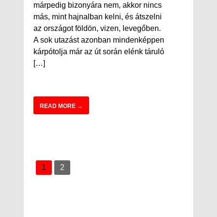
márpedig bizonyára nem, akkor nincs
más, mint hajnalban kelni, és átszelni
az országot földön, vizen, levegőben.
A sok utazást azonban mindenképpen
kárpótolja már az út során elénk táruló
[…]
READ MORE →
1
2