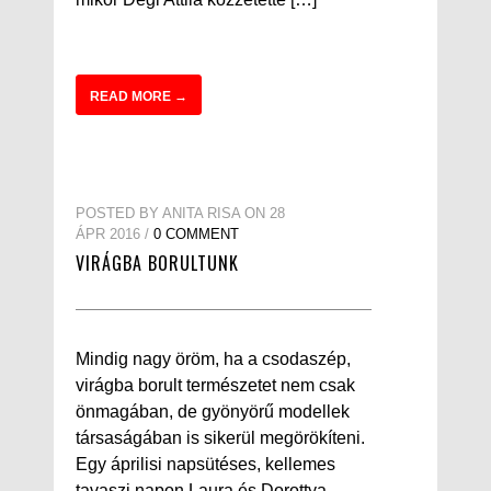
READ MORE →
POSTED BY ANITA RISA ON 28
ÁPR 2016 /
0 COMMENT
VIRÁGBA BORULTUNK
Mindig nagy öröm, ha a csodaszép,
virágba borult természetet nem csak
önmagában, de gyönyörű modellek
társaságában is sikerül megörökíteni.
Egy áprilisi napsütéses, kellemes
tavaszi napon Laura és Dorottya