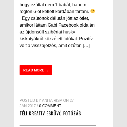
hogy ezúttal nem 1 babát, hanem
rögtön 6-ot kellett kordában tartani.
Egy csütörtök délután jött az ötlet,
amikor láttam Gabi Facebook oldalán
az újdonsült szibériai husky
kiskutyákról közzétett fotókat. Pozitív
volt a visszajelzés, amit ezúton […]
READ MORE →
POSTED BY ANITA RISA ON 27
JAN 2017 /
0 COMMENT
TÉLI KREATÍV ESKÜVŐ FOTÓZÁS