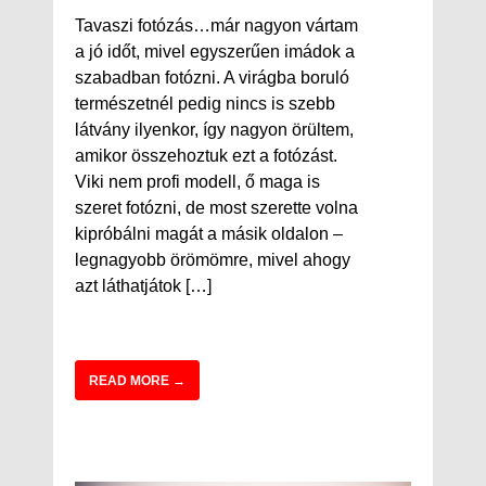
Tavaszi fotózás…már nagyon vártam
a jó időt, mivel egyszerűen imádok a
szabadban fotózni. A virágba boruló
természetnél pedig nincs is szebb
látvány ilyenkor, így nagyon örültem,
amikor összehoztuk ezt a fotózást.
Viki nem profi modell, ő maga is
szeret fotózni, de most szerette volna
kipróbálni magát a másik oldalon –
legnagyobb örömömre, mivel ahogy
azt láthatjátok […]
READ MORE →