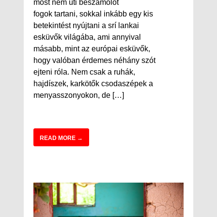
most nem úti beszámolót
fogok tartani, sokkal inkább egy kis
betekintést nyújtani a srí lankai
esküvők világába, ami annyival
másabb, mint az európai esküvők,
hogy valóban érdemes néhány szót
ejteni róla. Nem csak a ruhák,
hajdíszek, karkötők csodaszépek a
menyasszonyokon, de […]
READ MORE →