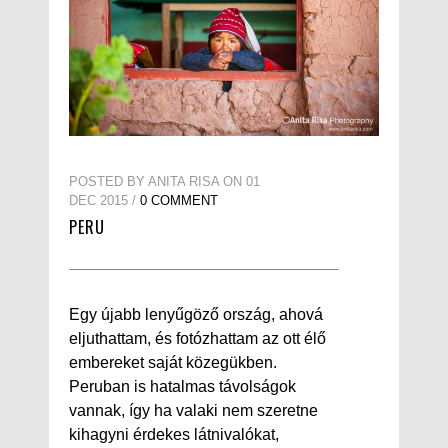
POSTED BY ANITA RISA ON 01
DEC 2015 /
0 COMMENT
PERU
Egy újabb lenyűgöző ország, ahová
eljuthattam, és fotózhattam az ott élő
embereket saját közegükben.
Peruban is hatalmas távolságok
vannak, így ha valaki nem szeretne
kihagyni érdekes látnivalókat,