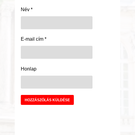
Név
*
E-mail cím
*
Honlap