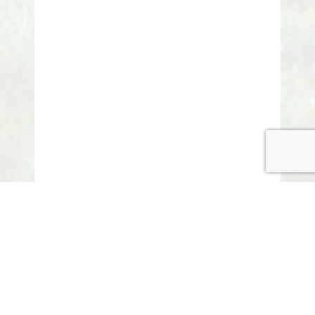
© COPYRIGHT 2015-2020 ANITARISA
A minél jobb felhasználói élmény érdekében honlapunk
cookie-kat („sütiket”) használ.
Elfogadom