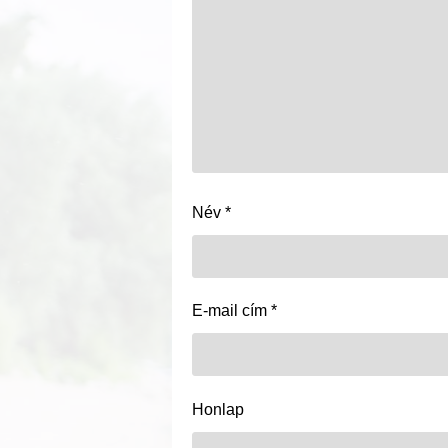
Név
*
E-mail cím
*
Honlap