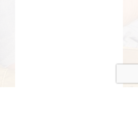
© COPYRIGHT 2015-2020 ANITARISA
A minél jobb felhasználói élmény érdekében honlapunk