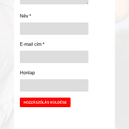
Név
*
E-mail cím
*
Honlap