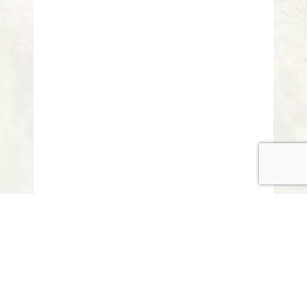
© COPYRIGHT 2015-2020 ANITARISA
A minél jobb felhasználói élmény érdekében honlapunk