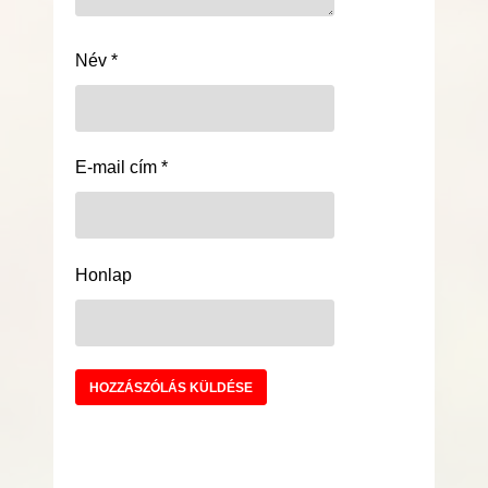
Név
*
E-mail cím
*
Honlap