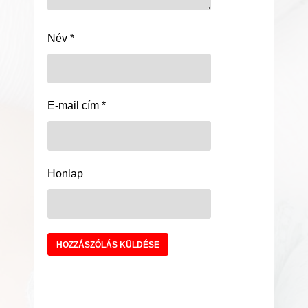
Név
*
E-mail cím
*
Honlap