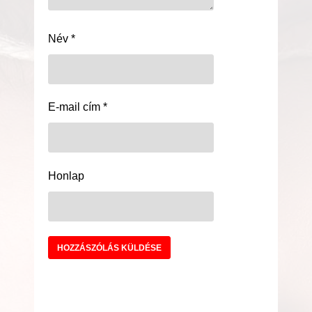
Név
*
E-mail cím
*
Honlap