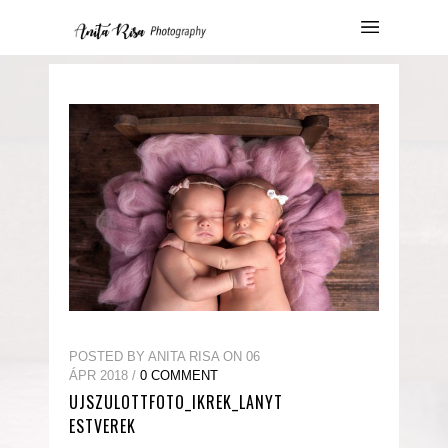
POSTED BY ANITA RISA ON 06
ÁPR 2018 /
0 COMMENT
UJSZULOTTFOTO_IKREK_LANYT
ESTVEREK