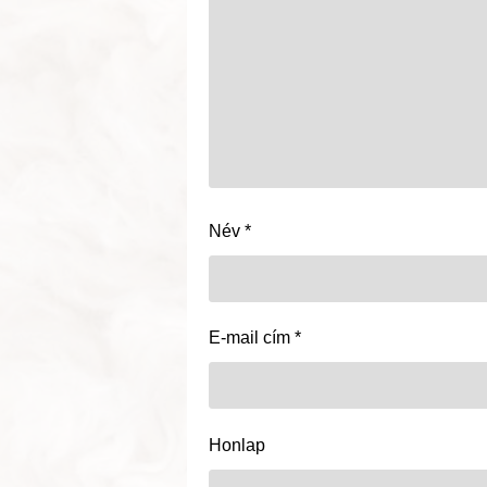
Név
*
E-mail cím
*
Honlap