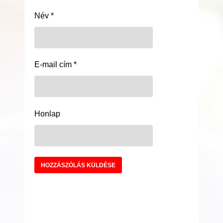
Név
*
E-mail cím
*
Honlap