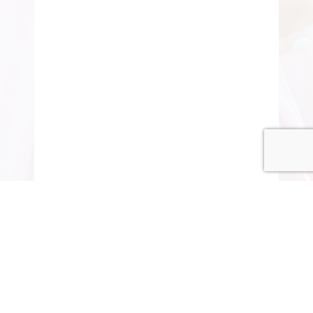
© COPYRIGHT 2015-2020 ANITARISA
A minél jobb felhasználói élmény érdekében honlapunk
cookie-kat („sütiket”) használ.
Elfogadom