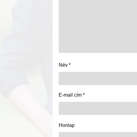
Név
*
E-mail cím
*
Honlap