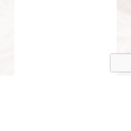
© COPYRIGHT 2015-2020 ANITARISA
A minél jobb felhasználói élmény érdekében honlapunk
cookie-kat („sütiket”) használ.
Elfogadom