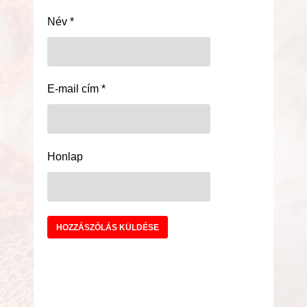
Név
*
E-mail cím
*
Honlap