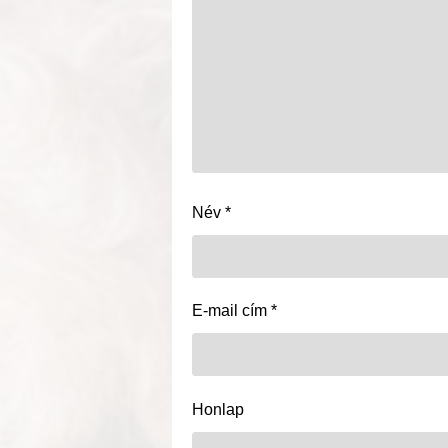
Név
*
E-mail cím
*
Honlap