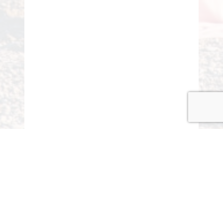
© COPYRIGHT 2015-2020 ANITARISA
A minél jobb felhasználói élmény érdekében honlapunk
cookie-kat („sütiket”) használ.
Elfogadom