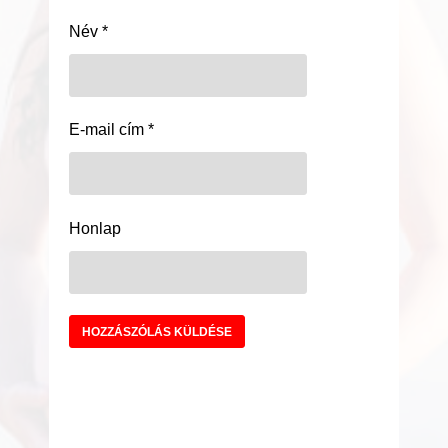
Név
*
E-mail cím
*
Honlap