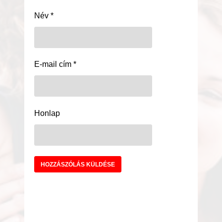
Név
*
E-mail cím
*
Honlap