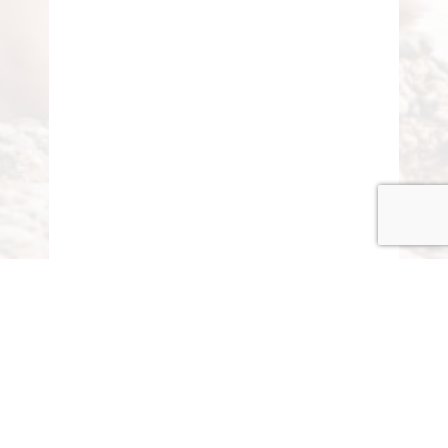
© COPYRIGHT 2015-2020 ANITARISA
A minél jobb felhasználói élmény érdekében honlapunk
cookie-kat („sütiket”) használ.
Elfogadom