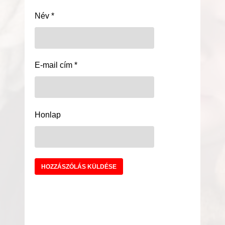
Név
*
E-mail cím
*
Honlap