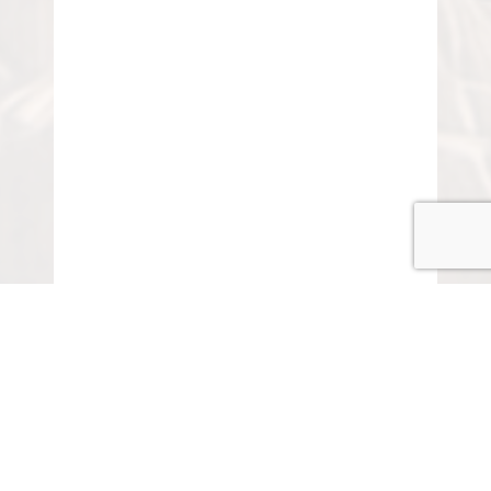
© COPYRIGHT 2015-2020 ANITARISA
A minél jobb felhasználói élmény érdekében honlapunk
cookie-kat („sütiket”) használ.
Elfogadom