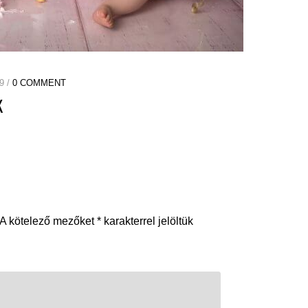
9 /
0 COMMENT
K
A kötelező mezőket
*
karakterrel jelöltük