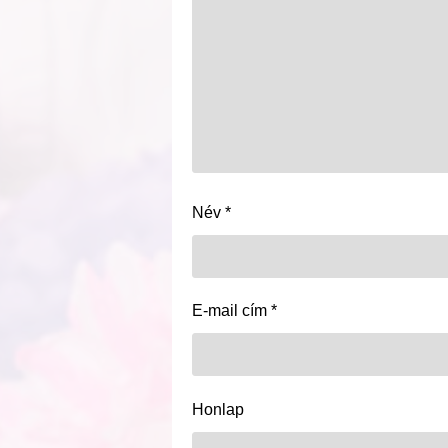
Név
*
E-mail cím
*
Honlap