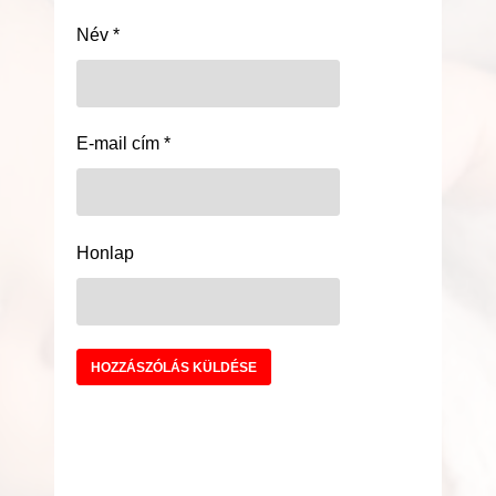
Név
*
E-mail cím
*
Honlap