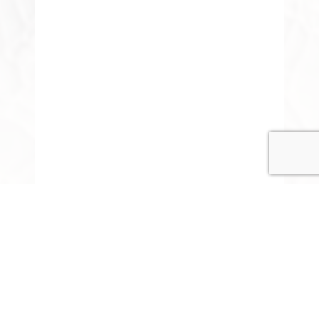
© COPYRIGHT 2015-2020 ANITARISA
A minél jobb felhasználói élmény érdekében honlapunk
cookie-kat („sütiket”) használ.
Elfogadom