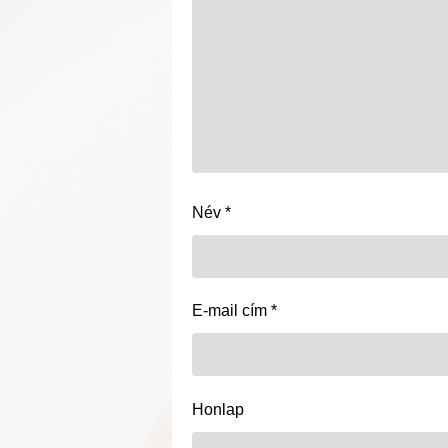
Név
*
E-mail cím
*
Honlap