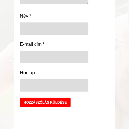
Név
*
E-mail cím
*
Honlap