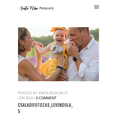
POSTED BY ANITA RISA ON 27
JÚN 2019 /
0 COMMENT
CSALADIFOTOZAS_LEVENDULA_
5