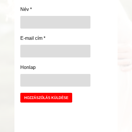
Név
*
E-mail cím
*
Honlap