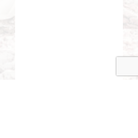
© COPYRIGHT 2015-2020 ANITARISA
A minél jobb felhasználói élmény érdekében honlapunk
cookie-kat („sütiket”) használ.
Elfogadom