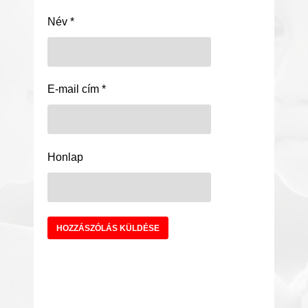
Név
*
E-mail cím
*
Honlap