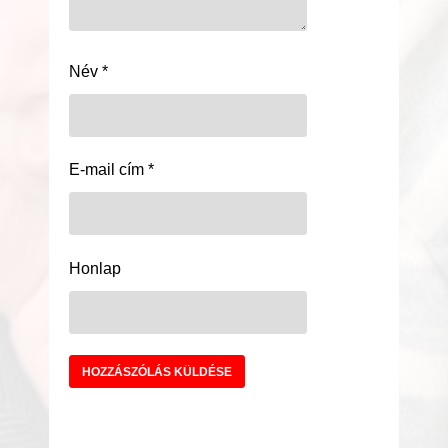
Név
*
E-mail cím
*
Honlap