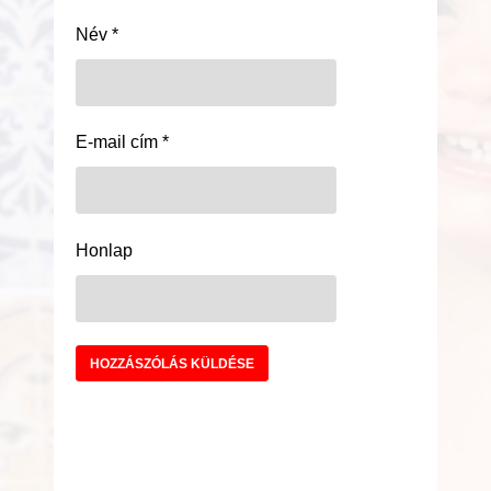
Név
*
E-mail cím
*
Honlap