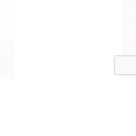
© COPYRIGHT 2015-2020 ANITARISA
A minél jobb felhasználói élmény érdekében honlapunk
cookie-kat („sütiket”) használ.
Elfogadom