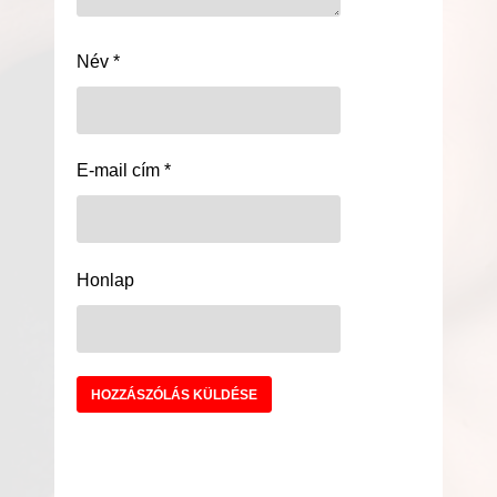
Név
*
E-mail cím
*
Honlap