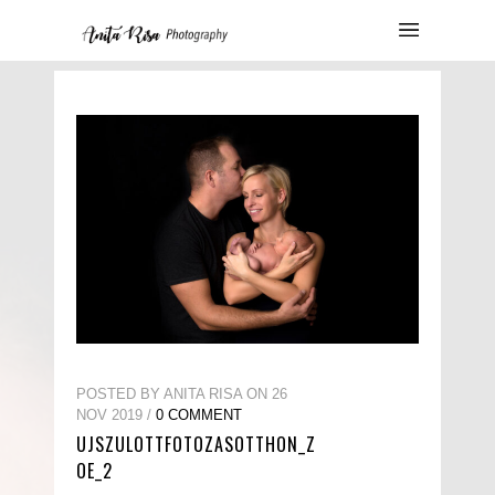
POSTED BY ANITA RISA ON 26
NOV 2019 /
0 COMMENT
UJSZULOTTFOTOZASOTTHON_Z
OE_2