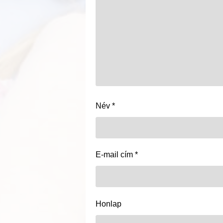
Név
*
E-mail cím
*
Honlap