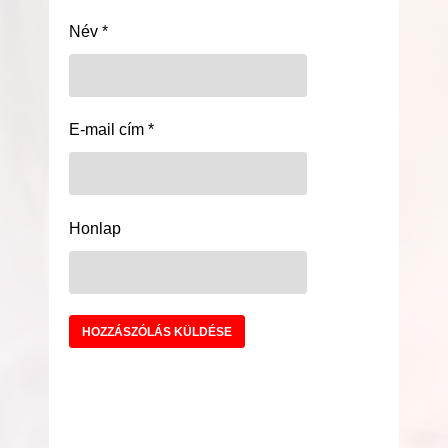
Név
*
E-mail cím
*
Honlap