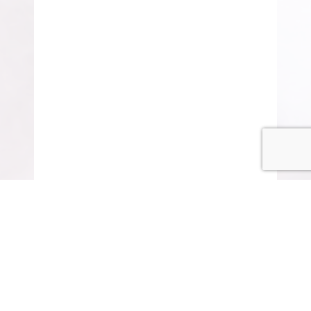
© COPYRIGHT 2015-2020 ANITARISA
A minél jobb felhasználói élmény érdekében honlapunk
cookie-kat („sütiket”) használ.
Elfogadom