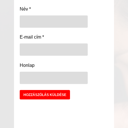
Név
*
E-mail cím
*
Honlap