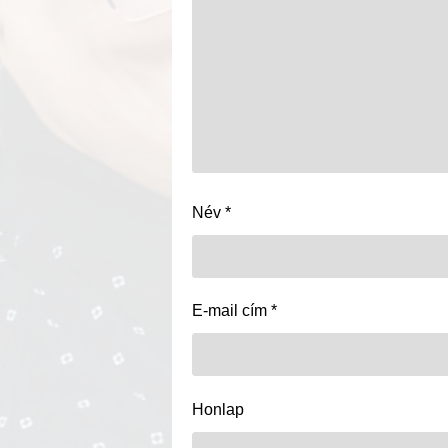
Név
*
E-mail cím
*
Honlap