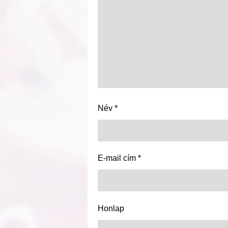
Név
*
E-mail cím
*
Honlap