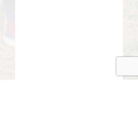
© COPYRIGHT 2015-2020 ANITARISA
A minél jobb felhasználói élmény érdekében honlapunk
cookie-kat („sütiket”) használ.
Elfogadom