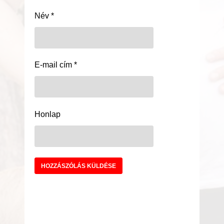
Név
*
E-mail cím
*
Honlap