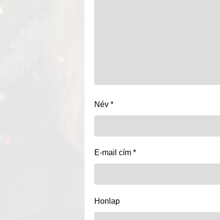
Név
*
E-mail cím
*
Honlap