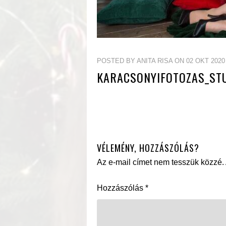
POSTED BY ANITA RISA ON 02 OKT 2020
KARACSONYIFOTOZAS_ST
VÉLEMÉNY, HOZZÁSZÓLÁS?
Az e-mail címet nem tesszük közzé.
Hozzászólás
*