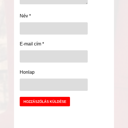
Név
*
E-mail cím
*
Honlap