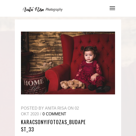
POSTED BY ANITA RISA ON 02
OKT 2020 /
0 COMMENT
KARACSONYIFOTOZAS_BUDAPE
ST_33