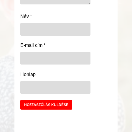
Név
*
E-mail cím
*
Honlap