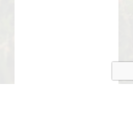
© COPYRIGHT 2015-2020 ANITARISA
A minél jobb felhasználói élmény érdekében honlapunk