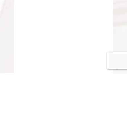
© COPYRIGHT 2015-2020 ANITARISA
A minél jobb felhasználói élmény érdekében honlapunk
cookie-kat („sütiket”) használ.
Elfogadom