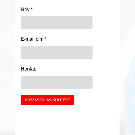
Név
*
E-mail cím
*
Honlap