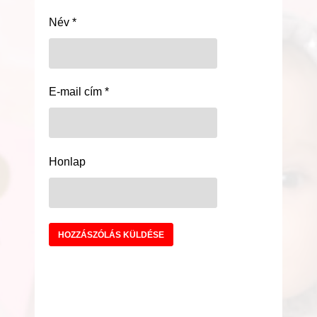
Név
*
E-mail cím
*
Honlap