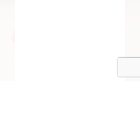
© COPYRIGHT 2015-2020 ANITARISA
A minél jobb felhasználói élmény érdekében honlapunk
cookie-kat („sütiket”) használ.
Elfogadom