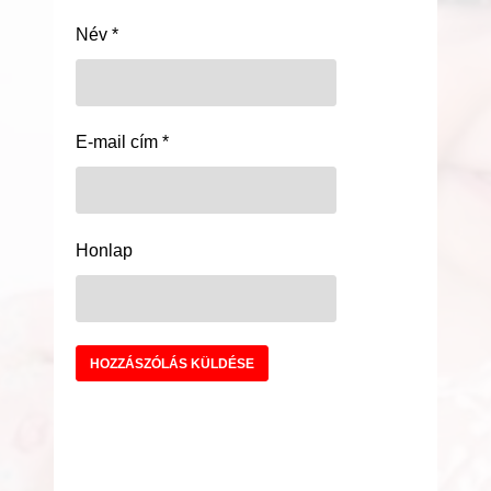
Név
*
E-mail cím
*
Honlap