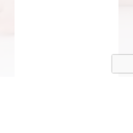
© COPYRIGHT 2015-2020 ANITARISA
A minél jobb felhasználói élmény érdekében honlapunk
cookie-kat („sütiket”) használ.
Elfogadom