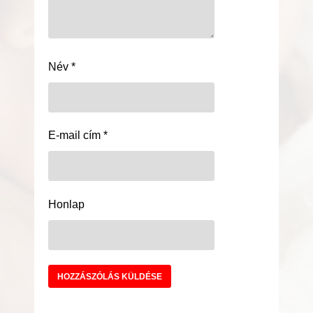
Név
*
E-mail cím
*
Honlap