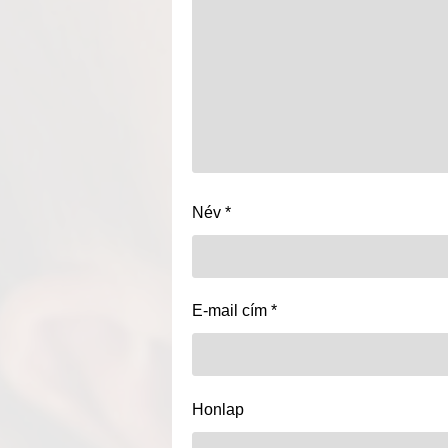
Név
*
E-mail cím
*
Honlap