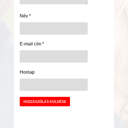
Név
*
E-mail cím
*
Honlap