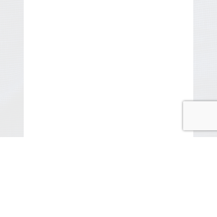
© COPYRIGHT 2015-2020 ANITARISA
A minél jobb felhasználói élmény érdekében honlapunk