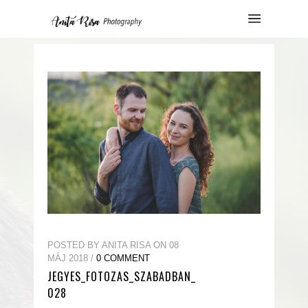
POSTED BY ANITA RISA ON 08
MÁJ 2018 /
0 COMMENT
JEGYES_FOTOZAS_SZABADBAN_
028