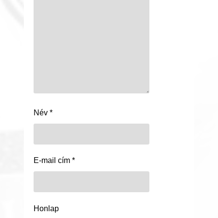
Név
*
E-mail cím
*
Honlap