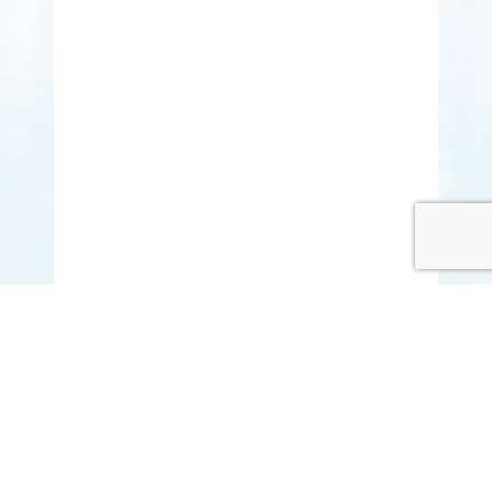
© COPYRIGHT 2015-2020 ANITARISA
A minél jobb felhasználói élmény érdekében honlapunk
cookie-kat („sütiket”) használ.
Elfogadom