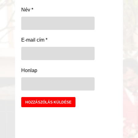
Név
*
E-mail cím
*
Honlap