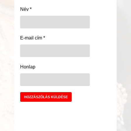
Név
*
E-mail cím
*
Honlap