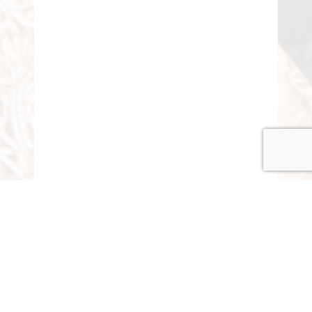
© COPYRIGHT 2015-2020 ANITARISA
A minél jobb felhasználói élmény érdekében honlapunk
cookie-kat („sütiket”) használ.
Elfogadom