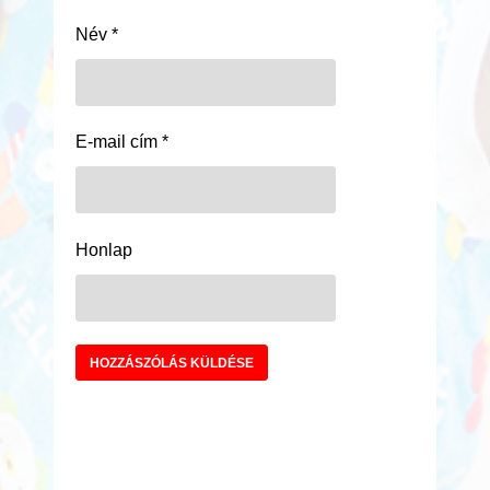
Név
*
E-mail cím
*
Honlap