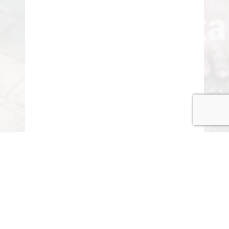
© COPYRIGHT 2015-2020 ANITARISA
A minél jobb felhasználói élmény érdekében honlapunk
cookie-kat („sütiket”) használ.
Elfogadom